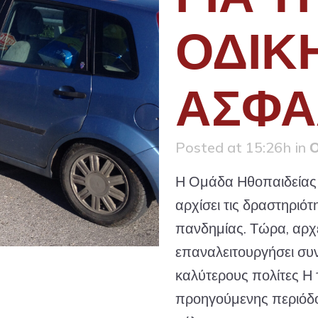
ΟΔΙΚ
ΑΣΦΑ
Posted at 15:26h
in
Ο
Η Ομάδα Ηθοπαιδείας π
αρχίσει τις δραστηριότη
πανδημίας. Τώρα, αρχ
επαναλειτουργήσει συν
καλύτερους πολίτες Η 
προηγούμενης περιόδου