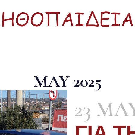
MAY 2025
23 MA
ΓΙΑ Τ